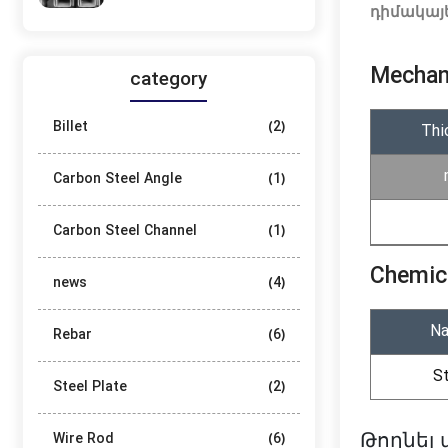
դիմակայե
Mechani
category
Billet
(2)
Thi
Carbon Steel Angle
(1)
Carbon Steel Channel
(1)
Chemic
news
(4)
N
Rebar
(6)
S
Steel Plate
(2)
Թողնե
Wire Rod
(6)