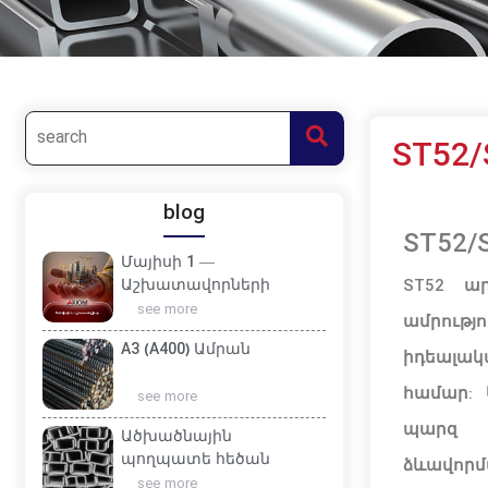
ST52
blog
ST52/
Մայիսի 1 —
Աշխատավորների
ST52
ար
միջազգային օր
see more
ամրությո
A3 (A400) Ամրան
իդեալակ
համար
:
see more
պարզ 
Ածխածնային
պողպատե հեծան
ձ
և
ավորմ
see more