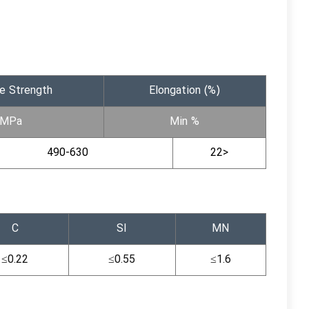
le Strength
Elongation (%)
MPa
Min %
490-630
22>
C
SI
MN
≤0.22
≤0.55
≤1.6