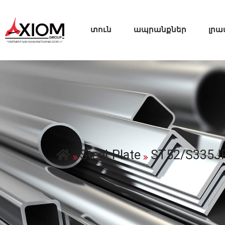
տուն
ապրանքներ
լրա
Steel Plate
ST52/S335