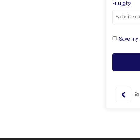
Կայքէջ
Save my n
Ձ