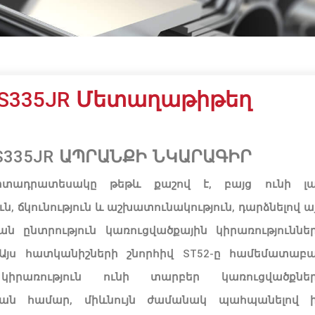
/S335JR Մետաղաթիթեղ
S335JR
ԱՊՐԱՆՔԻ ՆԿԱՐԱԳԻՐ
տադրատեսակը
թեթ
և
քաշով
է
,
բայց
ուն
ի
լ
ւն
,
ճկունություն
և
աշխատունակություն
,
դարձնելով
ա
ան
ընտրություն
կառուցվածքային
կիրառություննե
Այս
հատկանիշներ
ի շնորհիվ
ST52
-ը
համեմատաբ
կիրառություն ունի
տարբեր
կառուցվածքնե
ան
համար
,
մի
և
նույն
ժամանակ
պահպանելով