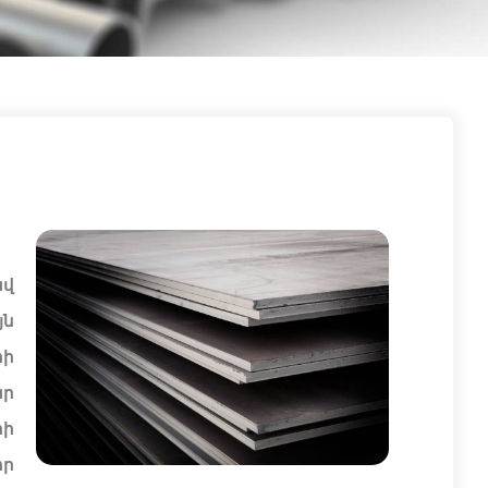
ավ
յն
րի
ար
րի
իր