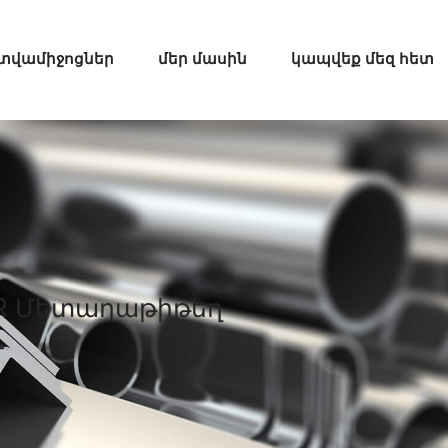
տվամիջոցներ
մեր մասին
կապվեք մեզ հետ
JR Մետաղաթիթեղ