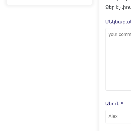
Ձեր էլ-փ
Մեկնաբան
Անուն
*