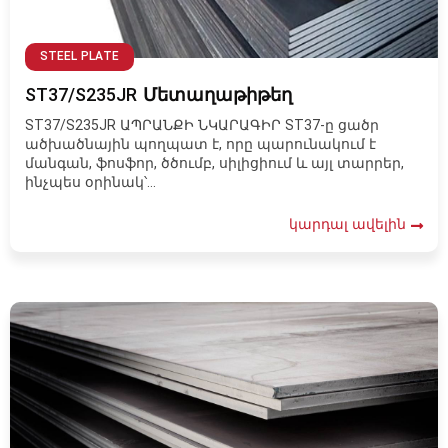
STEEL PLATE
ST37/S235JR Մետաղաթիթեղ
ST37/S235JR ԱՊՐԱՆՔԻ ՆԿԱՐԱԳԻՐ ST37-ը ցածր
ածխածնային պողպատ է, որը պարունակում է
մանգան, ֆոսֆոր, ծծումբ, սիլիցիում և այլ տարրեր,
ինչպես օրինակ՝...
կարդալ ավելին