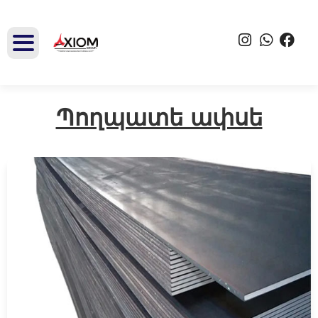
Պողպատե ափսե