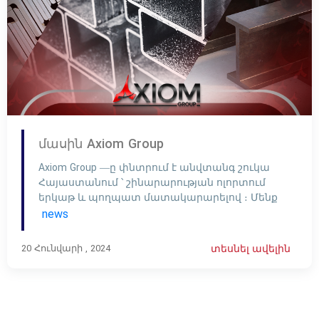
մասին Axiom Group
Axiom Group —ը փնտրում է անվտանգ շուկա
Հայաստանում ՝ շինարարության ոլորտում
երկաթ և պողպատ մատակարարելով ։ Մենք
աշխատում ենք օգտագործել այս ոլորտում
news
մեր փորձը և լիովին հասկանալ երկաթի և
պողպատի արդյունաբերության խնդիրները ՝
20 Հունվարի , 2024
տեսնել ավելին
ժամանակակից գիտելիքների կիրառմամբ ,
հաճախորդների կարիքներին
համապատասխան լուծմներ տալով ։ Մեր
ծառայությունները ներառում են երկաթի
բոլոր տեսակները ՝ մատչելի գնով և