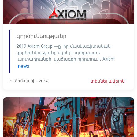
գործունեությանը
2019 Axiom Group —ը իր մասնագիտական
գործունեությունը սկսել է պողպատե
արտադրանքի վաճառքի ոլորտում ։ Axiom
Group —ը ունենալով պողպատի շուկայում
news
մեծ մասնաբաժին , կարողացալ է
Հայաստանում ներկայացնել Իրանի
20 Հունվարի , 2024
տեսնել ավելին
պողպատէ արտադրանքի ամենահուսալի
մեծ տեսականին ՝ լավագույն որակով ։ Մեր
տեխնիկական և մասնագիտակցված
անձնակազմն ոչ մի ջանք չի խնայում
ապահովելու ամենաարդիական լավագույն
գները ներկայացնելու և հարմարավետ
դարձնելու […]